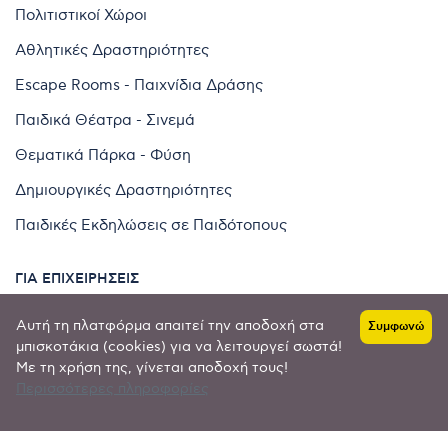
Πολιτιστικοί Χώροι
Αθλητικές Δραστηριότητες
Escape Rooms - Παιχνίδια Δράσης
Παιδικά Θέατρα - Σινεμά
Θεματικά Πάρκα - Φύση
Δημιουργικές Δραστηριότητες
Παιδικές Εκδηλώσεις σε Παιδότοπους
ΓΙΑ ΕΠΙΧΕΙΡΉΣΕΙΣ
Αυτή τη πλατφόρμα απαιτεί την αποδοχή στα
Συμφωνώ
μπισκοτάκια (cookies) για να λειτουργεί σωστά!
Καταχωρηθείτε στο δίκτυο
Με τη χρήση της, γίνεται αποδοχή τους!
Κατάλογος επιχειρήσεων
Περισσότερες πληροφορίες