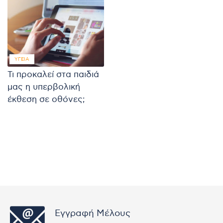
ΥΓΕΊΑ
Τι προκαλεί στα παιδιά
μας η υπερβολική
έκθεση σε οθόνες;
Εγγραφή Μέλους