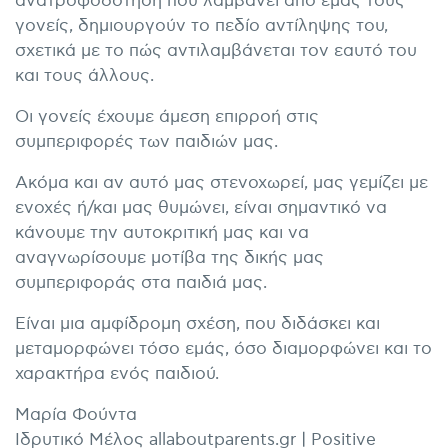
ανατροφοδότηση που λαμβάνει από εμάς τους
γονείς, δημιουργούν το πεδίο αντίληψης του,
σχετικά με το πώς αντιλαμβάνεται τον εαυτό του
και τους άλλους.
Οι γονείς έχουμε άμεση επιρροή στις
συμπεριφορές των παιδιών μας.
Ακόμα και αν αυτό μας στενοχωρεί, μας γεμίζει με
ενοχές ή/και μας θυμώνει, είναι σημαντικό να
κάνουμε την αυτοκριτική μας και να
αναγνωρίσουμε μοτίβα της δικής μας
συμπεριφοράς στα παιδιά μας.
Είναι μια αμφίδρομη σχέση, που διδάσκει και
μεταμορφώνει τόσο εμάς, όσο διαμορφώνει και το
χαρακτήρα ενός παιδιού.
Μαρία Φούντα
Ιδρυτικό Μέλος allaboutparents.gr | Positive