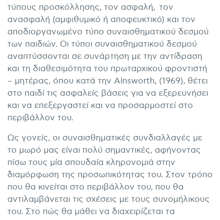
τύπους προσκόλλησης, τον ασφαλή, τον
ανασφαλή (αμφιθυμικό ή αποφευκτικό) και τον
αποδιοργανωμένο τύπο συναισθηματικού δεσμού
των παιδιών. Οι τύποι συναισθηματικού δεσμού
αναπτύσσονται σε συνάρτηση με την αντίδραση
και τη διαθεσιμότητα του πρωταρχικού φροντιστή
– μητέρας, όπου κατά την Ainsworth, (1969), θέτει
στο παιδί τις ασφαλείς βάσεις για να εξερευνήσει
και να επεξεργαστεί και να προσαρμοστεί στο
περιβάλλον του.
Ως γονείς, οι συναισθηματικές συνδιαλλαγές με
το μωρό μας είναι πολύ σημαντικές, αφήνοντας
πίσω τους μία σπουδαία κληρονομιά στην
διαμόρφωση της προσωπικότητας του. Στον τρόπο
που θα κινείται στο περιβάλλον του, που θα
αντιλαμβάνεται τις σχέσεις με τους συνομήλικους
του. Στο πώς θα μάθει να διαχειρίζεται τα