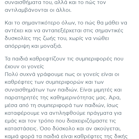
συναισθήματα του, αλλά και το πώς τον
αντιλαμβάνονται οι άλλοι.
Και το σημαντικότερο όλων, το πώς θα μάθει να
αντέχει και να ανταπεξέρχεται στις σημαντικές
δυσκολίες της ζωής του, χωρίς να νιώθει
απόρριψη και μοναξιά.
Τα παιδιά καθρεφτίζουν τις συμπεριφορές που
έχουν οι γονείς
Πολύ συχνά γράφουμε πως οι γονείς είναι οι
καθρέφτες των συμπεριφορών και των
συναισθημάτων των παιδιών. Είναι μιμητές και
παρατηρητές της καθημερινότητας μας. Άρα,
μέσα από τη συμπεριφορά των παιδιών, ίσως
καταφέρουμε να αντιληφθούμε πράγματα για
εμάς και τον τρόπο που διαχειριζόμαστε τις
καταστάσεις. Όσο δύσκολο και αν ακούγεται,
καμιά φορά τα παιδιά είναι καθρέφτες της δικής