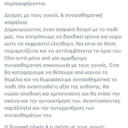
συμπεριφέρονται.
Δεσμός με τους γονείς & συναισθηματική
ασφάλεια
Δημιουργώντας έναν ασφαλή δεσμό με το παιδί
μας, του επιτρέπουμε να διεκδικεί χρόνο και χώρο
ώστε να εκφραστεί ελεύθερο. Να είναι σε θέση
πειραματίζεται και να αντιλαμβάνεται τα όρια του.
Όλα αυτά μέσα από μία αμφίδρομη
συναισθηματική επικοινωνία με τους γονείς. Έτσι
θα καταφέρουμε να θέσουμε από κοινού τα
θεμέλια και να θωρακίσουμε συναισθηματικά το
παιδί. Θα αναπτυχθεί η αξία της ευθύνης, θα
νιώσει αποδοχή και εμπιστοσύνη και θα χτίσει την
εικόνα και την αυτοεκτίμηση του. Αναπτύσσοντας
παράλληλα και την αυτορρύθμιση των
συναισθημάτων του.
Η βρεφική ηλικία & η σχέση με τους γονείς