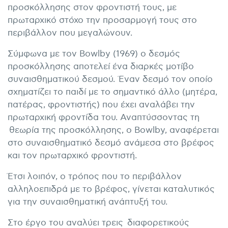
προσκόλλησης στον φροντιστή τους, με
πρωταρχικό στόχο την προσαρμογή τους στο
περιβάλλον που μεγαλώνουν.
Σύμφωνα με τον Bowlby (1969) o δεσμός
προσκόλλησης αποτελεί ένα διαρκές μοτίβο
συναισθηματικού δεσμού. Έναν δεσμό τον οποίο
σχηματίζει το παιδί με το σημαντικό άλλο (μητέρα,
πατέρας, φροντιστής) που έχει αναλάβει την
πρωταρχική φροντίδα του. Αναπτύσσοντας τη
θεωρία της προσκόλλησης, ο Bowlby, αναφέρεται
στο συναισθηματικό δεσμό ανάμεσα στο βρέφος
και τον πρωταρχικό φροντιστή.
Έτσι λοιπόν, ο τρόπος που το περιβάλλον
αλληλοεπιδρά με το βρέφος, γίνεται καταλυτικός
για την συναισθηματική ανάπτυξή του.
Στο έργο του αναλύει τρεις διαφορετικούς