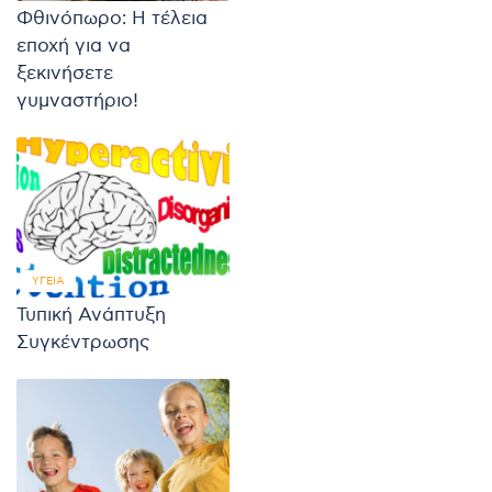
Φθινόπωρο: Η τέλεια
εποχή για να
ξεκινήσετε
γυμναστήριο!
ΥΓΕΊΑ
Τυπική Ανάπτυξη
Συγκέντρωσης