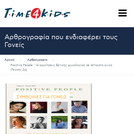
Αρθρογραφία που ενδιαφέρει τους
Γονείς
Αρχική
Αρθρογραφία
Positive People - 14 ερωτήσεις θετικής ψυχολογίας σε άπταιστο ενικό
(Τεύχος 2ο)
ΣΥΜΒΟΥΛΈΣ ΓΙΑ ΓΟΝΕΊΣ