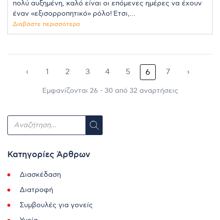
πολύ αυξημένη, καλό είναι οι επόμενες ημέρες να έχουν
έναν «εξισορροπητικό» ρόλο! Έτσι,...
Διαβάστε περισσότερα
‹
1
2
3
4
5
7
›
6
Εμφανίζονται 26 - 30 από 32 αναρτήσεις
Κατηγορίες Άρθρων
Διασκέδαση
Διατροφή
Συμβουλές για γονείς