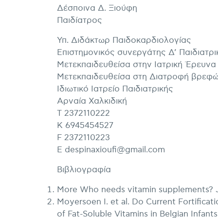
Δέσποινα Δ. Ξιούφη
Παιδίατρος
Υπ. Διδάκτωρ Παιδοκαρδιολογίας
Επιστημονικός συνεργάτης Δ’ Παιδιατρ
Μετεκπαιδευθείσα στην Ιατρική Έρευνα
Μετεκπαιδευθείσα στη Διατροφή βρεφώ
Ιδιωτικό Ιατρείο Παιδιατρικής
Αρναία Χαλκιδική
Τ 2372110222
Κ 6945454527
F 2372110223
E despinaxioufi@gmail.com
Βιβλιογραφία
More Who needs vitamin supplements? J 
Moyersoen I. et al. Do Current Fortific
of Fat-Soluble Vitamins in Belgian Infa