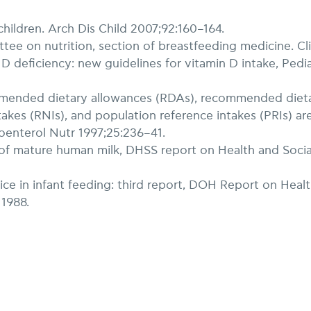
hildren. Arch Dis Child 2007;92:160–164.
e on nutrition, section of breastfeeding medicine. Cli
 D deficiency: new guidelines for vitamin D intake, Pedia
mmended dietary allowances (RDAs), recommended diet
akes (RNIs), and population reference intakes (PRIs) ar
oenterol Nutr 1997;25:236–41.
of mature human milk, DHSS report on Health and Socia
ce in infant feeding: third report, DOH Report on Heal
 1988.