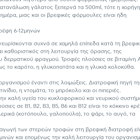
κατανάλωση γάλατος ξεπερνά τα 500ml, τότε η χορήγ
 ημέρα, μιας και οι βρεφικές φόρμουλες είναι ήδη
ρέφη 6-12μηνών
νευρίσκονται συχνά σε χαμηλά επίπεδα κατά τη βρεφι
ναι καθοριστικός στη λειτουργία της όρασης, της
υ δερματικού φραγμού. Τροφές πλούσιες σε βιταμίνη 
ως το καρότο, η γλυκοπατάτα και η γλυκιά κολοκύθα.
 οργανισμού έναντι στις λοιμώξεις. Διατροφική πηγή τη
ινίδιο, η ντομάτα, το μπρόκολο και οι πιπεριές.
ην καλή υγεία του κυκλοφορικού και νευρικού συστήμ
ιες σε Β1, Β2, Β3, Β5, Β6 και Β12 είναι το κόκκινο κρ
ουλερικά (κοτόπουλο, γαλοπούλα), το ψάρι, το αυγό, τα
αγωγή των στερεών τροφών στη βρεφική διατροφή είν
αμινών και επομένως την καλή λειτουργία του οργανισ