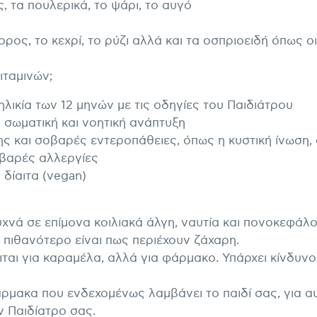
, τα πουλερικά, το ψάρι, το αυγό
ος, το κεχρί, το ρύζι αλλά και τα οσπριοειδή όπως οι
ιταμινών;
λικία των 12 μηνών με τις οδηγίες του Παιδιάτρου
 σωματική και νοητική ανάπτυξη
 και σοβαρές εντεροπάθειες, όπως η κυστική ίνωση, 
οβαρές αλλεργίες
δίαιτα (vegan)
νά σε επίμονα κοιλιακά άλγη, ναυτία και πονοκεφάλο
πιθανότερο είναι πως περιέχουν ζάχαρη.
ιται για καραμέλα, αλλά για φάρμακο. Υπάρχει κίνδυν
ρμακα που ενδεχομένως λαμβάνει το παιδί σας, για α
ν Παιδίατρο σας.