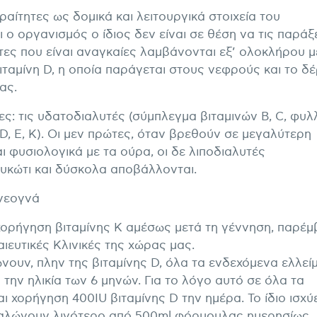
ραίτητες ως δομικά και λειτουργικά στοιχεία του
 οργανισμός ο ίδιος δεν είναι σε θέση να τις παράξει
τες που είναι αναγκαίες λαμβάνονται εξ’ ολοκλήρου μ
ιταμίνη D, η οποία παράγεται στους νεφρούς και το δ
ίας.
ς: τις υδατοδιαλυτές (σύμπλεγμα βιταμινών Β, C, φυλ
A, D, E, K). Οι μεν πρώτες, όταν βρεθούν σε μεγαλύτερη
 φυσιολογικά με τα ούρα, οι δε λιποδιαλυτές
συκώτι και δύσκολα αποβάλλονται.
νεογνά
 χορήγηση βιταμίνης Κ αμέσως μετά τη γέννηση, παρέ
αιευτικές Κλινικές της χώρας μας.
ουν, πλην της βιταμίνης D, όλα τα ενδεχόμενα ελλεί
 την ηλικία των 6 μηνών. Για το λόγο αυτό σε όλα τα
χορήγηση 400IU βιταμίνης D την ημέρα. Το ίδιο ισχύε
ναλώνουν λιγότερο από 500ml φόρμουλας ημερησίως.