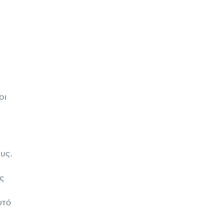
οι
υς.
ος
υτό