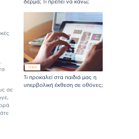
δέρμα; Τι πρέπει να κάνω;
ικές
.
ΥΓΕΊΑ
τα
Τι προκαλεί στα παιδιά μας η
υπερβολική έκθεση σε οθόνες;
ως σε
ωγε,
φορά
τάτε