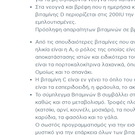
Στα νεογνά και βρέφη που η ημερήσια 
βιταμίνης D περιορίζεται στις 200IU την
εμπλουτισμένες.
Πρόσληψη απαραίτητων βιταμινών σε β
Από τις σπουδαιότερες βιταμίνες που α
ηλικία είναι η Α, ο ρόλος της οποίας εί
αποκατάστασης ιστών και ειδικότερα το
είναι τα πορτοκαλοκίτρινα λαχανικά, όπ
Ομοίως και το σπανάκι.
Η βιταμίνη C είναι εν γένει το όπλο του
είναι τα εσπεριδοειδή, η φράουλα, το ακτ
Το σύμπλεγμα Βιταμινών Β συμβάλλει στ
καθώς και στο μεταβολισμό. Τροφές πλούσ
(κατσίκι, αρνί, κουνέλι, μοσχάρι), τα π
καρύδια, τα φασόλια και το γάλα.
Ο σωστός προγραμματισμός για την εισ
μυστικό για την επάρκεια όλων των βιτ