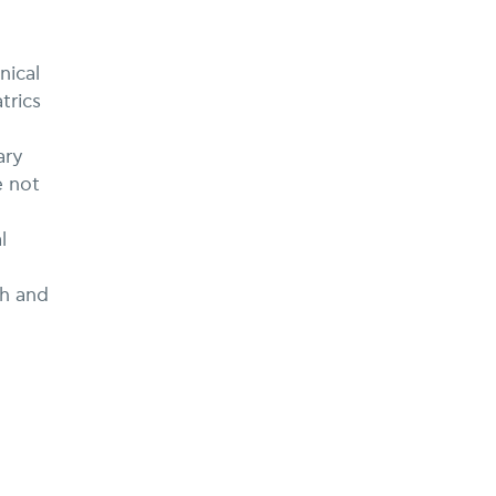
nical
trics
ary
e not
l
th and