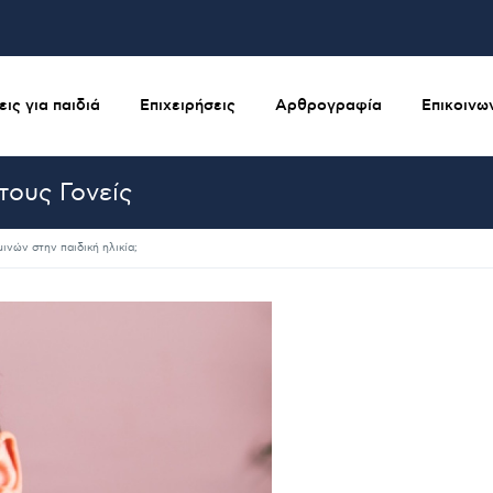
ις για παιδιά
Επιχειρήσεις
Αρθρογραφία
Επικοινω
τους Γονείς
ινών στην παιδική ηλικία;