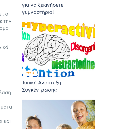
για να ξεκινήσετε
γυμναστήριο!
, οι
ε την
έρμα
λικό
ΥΓΕΊΑ
Τυπική Ανάπτυξη
Συγκέντρωσης
μβαση
μματα
ι και