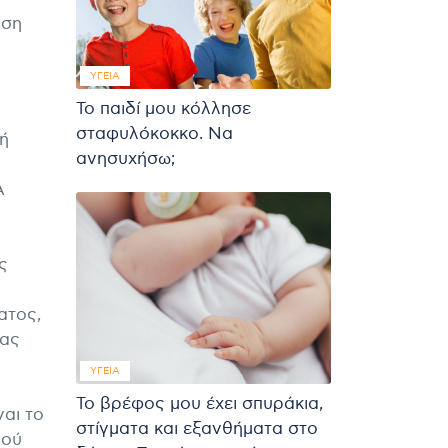
ηση
ΥΓΕΊΑ
Το παιδί μου κόλλησε
σταφυλόκοκκο. Να
κή
ανησυχήσω;
Α
ς
ατος,
έας
ΥΓΕΊΑ
Το βρέφος μου έχει σπυράκια,
αι το
στίγματα και εξανθήματα στο
μού