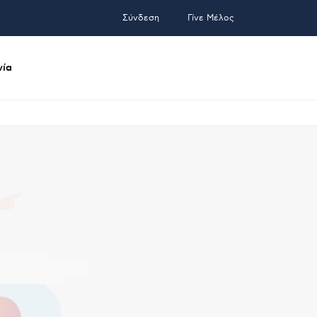
Σύνδεση
Γίνε Μέλος
νία