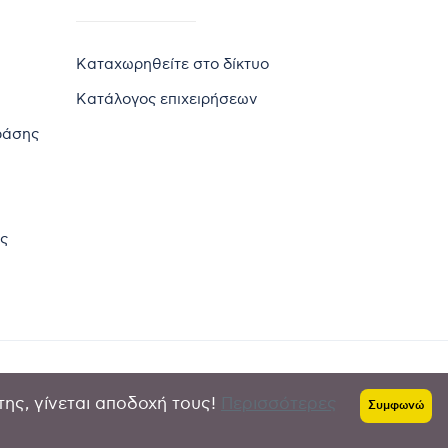
Καταχωρηθείτε στο δίκτυο
Κατάλογος επιχειρήσεων
ράσης
ς
της, γίνεται αποδοχή τους!
Περισσότερες
Πολιτική απορρήτου
-
Όροι χρήσης
Συμφωνώ