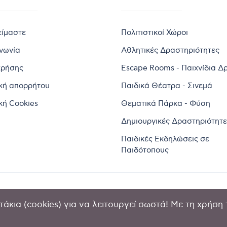
είμαστε
Πολιτιστικοί Χώροι
ινωνία
Αθλητικές Δραστηριότητες
χρήσης
Escape Rooms - Παιχνίδια Δ
ική απορρήτου
Παιδικά Θέατρα - Σινεμά
κή Cookies
Θεματικά Πάρκα - Φύση
Δημιουργικές Δραστηριότητε
Παιδικές Εκδηλώσεις σε
Παιδότοπους
άκια (cookies) για να λειτουργεί σωστά! Με τη χρήση 
2024 by Goldensites