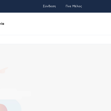
Σύνδεση
Γίνε Μέλος
νία