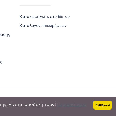
Καταχωρηθείτε στο δίκτυο
Κατάλογος επιχειρήσεων
ράσης
ς
της, γίνεται αποδοχή τους!
Περισσότερες
Πολιτική απορρήτου
-
Όροι χρήσης
Συμφωνώ