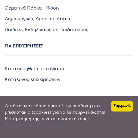
Θεματικά Πάρκα - Φύση
Δημιουργικές Δραστηριότητες
Παιδικές Εκδηλώσεις σε Παιδότοπους
ΓΙΑ ΕΠΙΧΕΙΡΉΣΕΙΣ
Καταχωρηθείτε στο δίκτυο
Κατάλογος επιχειρήσεων
Αυτή τη πλατφόρμα απαιτεί την αποδοχή στα
Συμφωνώ
Copyright © 2024 by
μπισκοτάκια (cookies) για να λειτουργεί σωστά!
Με τη χρήση της, γίνεται αποδοχή τους!
Goldensites
Περισσότερες πληροφορίες
Πολιτική απορρήτου
-
Όροι χρήσης