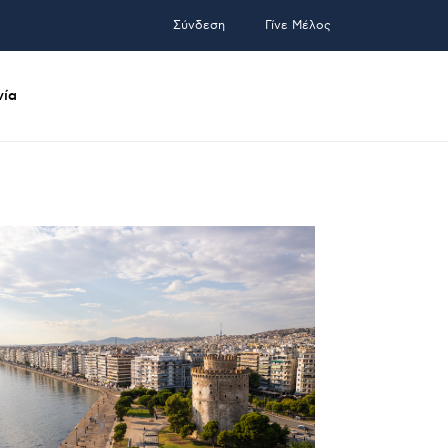
Σύνδεση
Γίνε Μέλος
νία