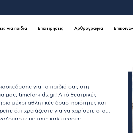
ις για παιδιά
Επιχειρήσεις
Αρθρογραφία
Επικοινω
ιασκέδασης για τα παιδιά σας στη
 μας, timeforkids.gr! Από θεατρικές
ρια μέχρι αθλητικές δραστηριότητες και
ίτε ό,τι χρειάζεστε για να χαρίσετε στα
ργαζόμαστε με τους καλύτερους
οντας κορυφαία ποιότητα σε κάθε