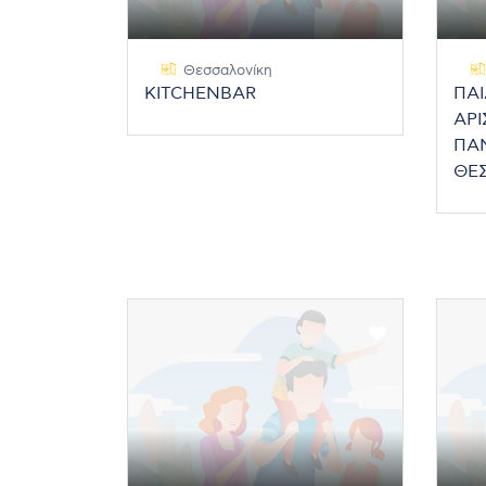
Θεσσαλονίκη
KITCHENBAR
ΠΑΙ
ΑΡΙ
ΠΑ
ΘΕ