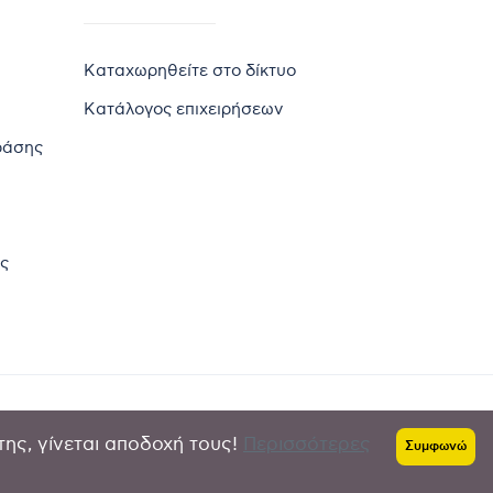
Καταχωρηθείτε στο δίκτυο
Κατάλογος επιχειρήσεων
ράσης
ς
της, γίνεται αποδοχή τους!
Περισσότερες
Πολιτική απορρήτου
-
Όροι χρήσης
Συμφωνώ