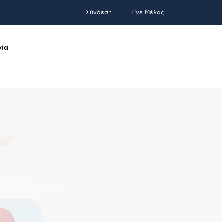
Σύνδεση
Γίνε Μέλος
νία