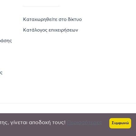
Καταχωρηθείτε στο δίκτυο
Κατάλογος επιχειρήσεων
ράσης
ς
της, γίνεται αποδοχή τους!
Περισσότερες
Πολιτική απορρήτου
-
Όροι χρήσης
Συμφωνώ