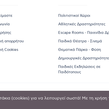
είμαστε
Πολιτιστικοί Χώροι
ινωνία
Αθλητικές Δραστηριότητες
χρήσης
Escape Rooms - Παιχνίδια Δ
ική απορρήτου
Παιδικά Θέατρα - Σινεμά
κή Cookies
Θεματικά Πάρκα - Φύση
Δημιουργικές Δραστηριότητε
Παιδικές Εκδηλώσεις σε
Παιδότοπους
άκια (cookies) για να λειτουργεί σωστά! Με τη χρήση 
2024 by Goldensites