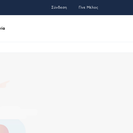
Σύνδεση
Γίνε Μέλος
νία