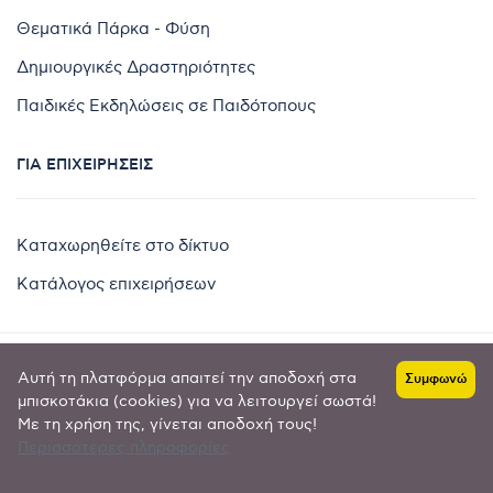
Θεματικά Πάρκα - Φύση
Δημιουργικές Δραστηριότητες
Παιδικές Εκδηλώσεις σε Παιδότοπους
ΓΙΑ ΕΠΙΧΕΙΡΉΣΕΙΣ
Καταχωρηθείτε στο δίκτυο
Κατάλογος επιχειρήσεων
Αυτή τη πλατφόρμα απαιτεί την αποδοχή στα
Συμφωνώ
Copyright © 2024 by
μπισκοτάκια (cookies) για να λειτουργεί σωστά!
Με τη χρήση της, γίνεται αποδοχή τους!
Goldensites
Περισσότερες πληροφορίες
Πολιτική απορρήτου
-
Όροι χρήσης