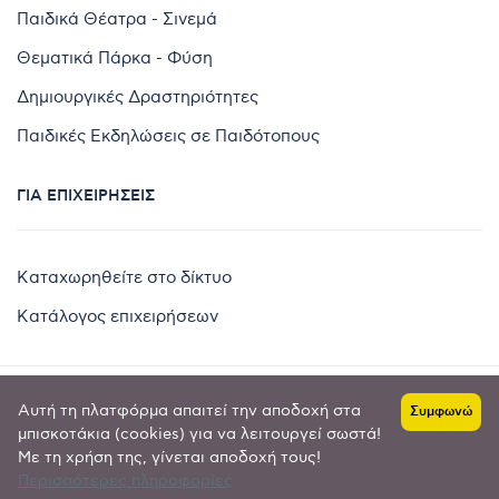
Παιδικά Θέατρα - Σινεμά
Θεματικά Πάρκα - Φύση
Δημιουργικές Δραστηριότητες
Παιδικές Εκδηλώσεις σε Παιδότοπους
ΓΙΑ ΕΠΙΧΕΙΡΉΣΕΙΣ
Καταχωρηθείτε στο δίκτυο
Κατάλογος επιχειρήσεων
Αυτή τη πλατφόρμα απαιτεί την αποδοχή στα
Συμφωνώ
Copyright © 2024 by
μπισκοτάκια (cookies) για να λειτουργεί σωστά!
Με τη χρήση της, γίνεται αποδοχή τους!
Goldensites
Περισσότερες πληροφορίες
Πολιτική απορρήτου
-
Όροι χρήσης