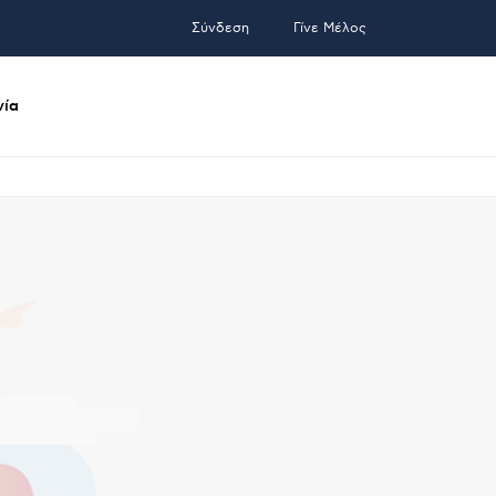
Σύνδεση
Γίνε Μέλος
νία