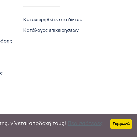
Καταχωρηθείτε στο δίκτυο
Κατάλογος επιχειρήσεων
ράσης
ς
της, γίνεται αποδοχή τους!
Περισσότερες
Πολιτική απορρήτου
-
Όροι χρήσης
Συμφωνώ