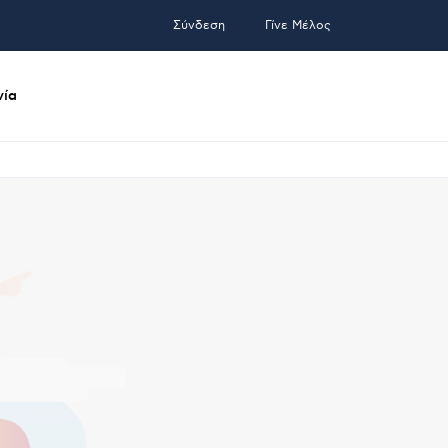
Σύνδεση
Γίνε Μέλος
νία