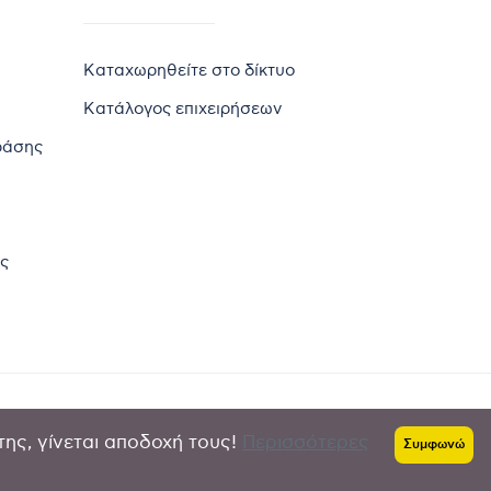
Καταχωρηθείτε στο δίκτυο
Κατάλογος επιχειρήσεων
ράσης
ς
της, γίνεται αποδοχή τους!
Περισσότερες
Πολιτική απορρήτου
-
Όροι χρήσης
Συμφωνώ