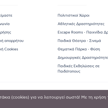
είμαστε
Πολιτιστικοί Χώροι
ινωνία
Αθλητικές Δραστηριότητες
χρήσης
Escape Rooms - Παιχνίδια Δ
ική απορρήτου
Παιδικά Θέατρα - Σινεμά
κή Cookies
Θεματικά Πάρκα - Φύση
Δημιουργικές Δραστηριότητε
Παιδικές Εκδηλώσεις σε
Παιδότοπους
άκια (cookies) για να λειτουργεί σωστά! Με τη χρήση 
2024 by Goldensites