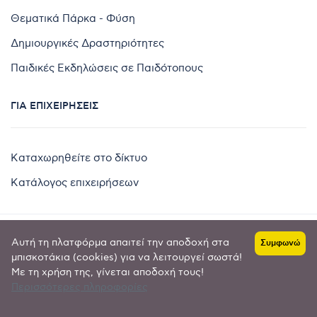
Θεματικά Πάρκα - Φύση
Δημιουργικές Δραστηριότητες
Παιδικές Εκδηλώσεις σε Παιδότοπους
ΓΙΑ ΕΠΙΧΕΙΡΉΣΕΙΣ
Καταχωρηθείτε στο δίκτυο
Κατάλογος επιχειρήσεων
Αυτή τη πλατφόρμα απαιτεί την αποδοχή στα
Συμφωνώ
Copyright © 2024 by
μπισκοτάκια (cookies) για να λειτουργεί σωστά!
Με τη χρήση της, γίνεται αποδοχή τους!
Goldensites
Περισσότερες πληροφορίες
Πολιτική απορρήτου
-
Όροι χρήσης