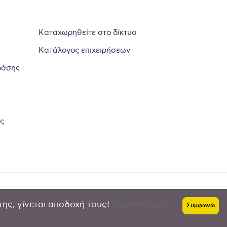
Καταχωρηθείτε στο δίκτυο
Κατάλογος επιχειρήσεων
ράσης
ς
της, γίνεται αποδοχή τους!
Περισσότερες
Πολιτική απορρήτου
-
Όροι χρήσης
Συμφωνώ