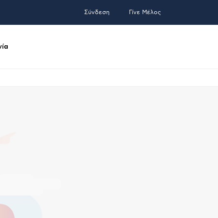
Σύνδεση
Γίνε Μέλος
νία