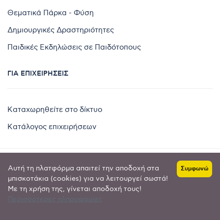
Θεματικά Πάρκα - Φύση
Δημιουργικές Δραστηριότητες
Παιδικές Εκδηλώσεις σε Παιδότοπους
ΓΙΑ ΕΠΙΧΕΙΡΉΣΕΙΣ
Καταχωρηθείτε στο δίκτυο
Κατάλογος επιχειρήσεων
Αυτή τη πλατφόρμα απαιτεί την αποδοχή στα
Συμφωνώ
Copyright © 2024 by
μπισκοτάκια (cookies) για να λειτουργεί σωστά!
Με τη χρήση της, γίνεται αποδοχή τους!
Goldensites
Περισσότερες πληροφορίες
Πολιτική απορρήτου
-
Όροι χρήσης