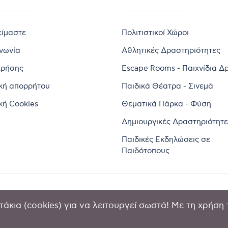
είμαστε
Πολιτιστικοί Χώροι
ινωνία
Αθλητικές Δραστηριότητες
χρήσης
Escape Rooms - Παιχνίδια Δ
ική απορρήτου
Παιδικά Θέατρα - Σινεμά
κή Cookies
Θεματικά Πάρκα - Φύση
Δημιουργικές Δραστηριότητε
Παιδικές Εκδηλώσεις σε
Παιδότοπους
άκια (cookies) για να λειτουργεί σωστά! Με τη χρήση 
2024 by Goldensites