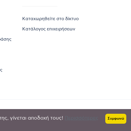
Καταχωρηθείτε στο δίκτυο
Κατάλογος επιχειρήσεων
ράσης
ς
της, γίνεται αποδοχή τους!
Περισσότερες
Πολιτική απορρήτου
-
Όροι χρήσης
Συμφωνώ