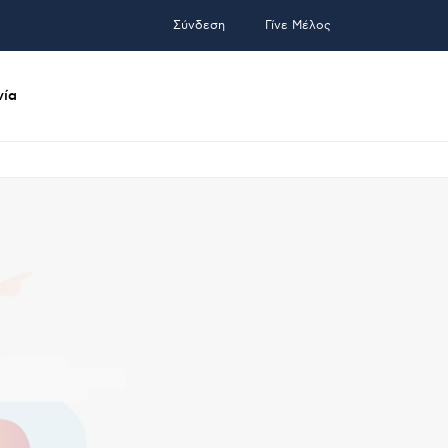
Σύνδεση
Γίνε Μέλος
νία