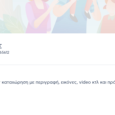
Σ
65612
ν καταχώρηση με περιγραφή, εικόνες, video κτλ και π