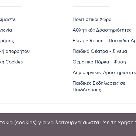
είμαστε
Πολιτιστικοί Χώροι
ινωνία
Αθλητικές Δραστηριότητες
χρήσης
Escape Rooms - Παιχνίδια Δ
ική απορρήτου
Παιδικά Θέατρα - Σινεμά
κή Cookies
Θεματικά Πάρκα - Φύση
Δημιουργικές Δραστηριότητε
Παιδικές Εκδηλώσεις σε
Παιδότοπους
άκια (cookies) για να λειτουργεί σωστά! Με τη χρήση 
2024 by Goldensites