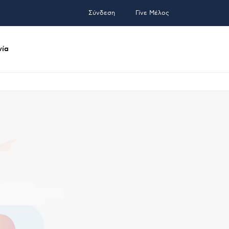
Σύνδεση
Γίνε Μέλος
νία