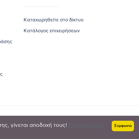
Καταχωρηθείτε στο δίκτυο
Κατάλογος επιχειρήσεων
ράσης
ς
της, γίνεται αποδοχή τους!
Περισσότερες
Πολιτική απορρήτου
-
Όροι χρήσης
Συμφωνώ