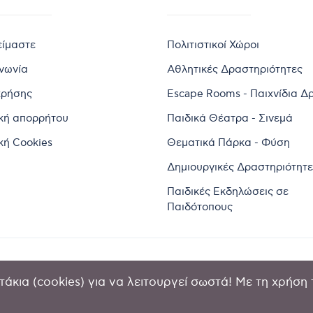
είμαστε
Πολιτιστικοί Χώροι
ινωνία
Αθλητικές Δραστηριότητες
χρήσης
Escape Rooms - Παιχνίδια Δ
ική απορρήτου
Παιδικά Θέατρα - Σινεμά
κή Cookies
Θεματικά Πάρκα - Φύση
Δημιουργικές Δραστηριότητε
Παιδικές Εκδηλώσεις σε
Παιδότοπους
άκια (cookies) για να λειτουργεί σωστά! Με τη χρήση 
2024 by Goldensites