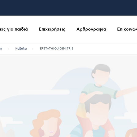
ις για παιδιά
Επιχειρήσεις
Αρθρογραφία
Επικοινω
κη
Καβάλα
EFSTATHIOU DIMITRIS