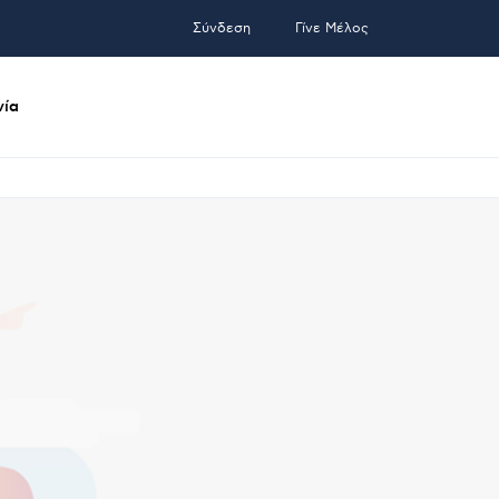
Σύνδεση
Γίνε Μέλος
νία