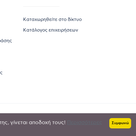
Καταχωρηθείτε στο δίκτυο
Κατάλογος επιχειρήσεων
ράσης
ς
της, γίνεται αποδοχή τους!
Περισσότερες
Πολιτική απορρήτου
-
Όροι χρήσης
Συμφωνώ