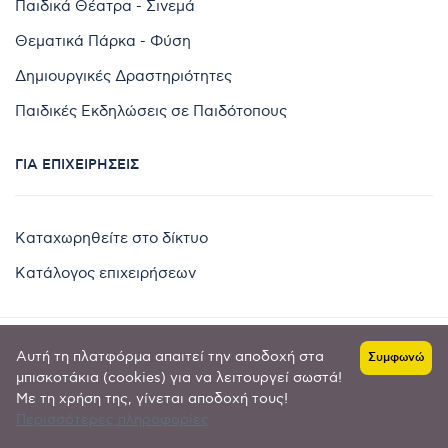
Παιδικά Θέατρα - Σινεμά
Θεματικά Πάρκα - Φύση
Δημιουργικές Δραστηριότητες
Παιδικές Εκδηλώσεις σε Παιδότοπους
ΓΙΑ ΕΠΙΧΕΙΡΉΣΕΙΣ
Καταχωρηθείτε στο δίκτυο
Κατάλογος επιχειρήσεων
Αυτή τη πλατφόρμα απαιτεί την αποδοχή στα
Συμφωνώ
Copyright © 2024 by
μπισκοτάκια (cookies) για να λειτουργεί σωστά!
Με τη χρήση της, γίνεται αποδοχή τους!
Goldensites
Περισσότερες πληροφορίες
Πολιτική απορρήτου
-
Όροι χρήσης