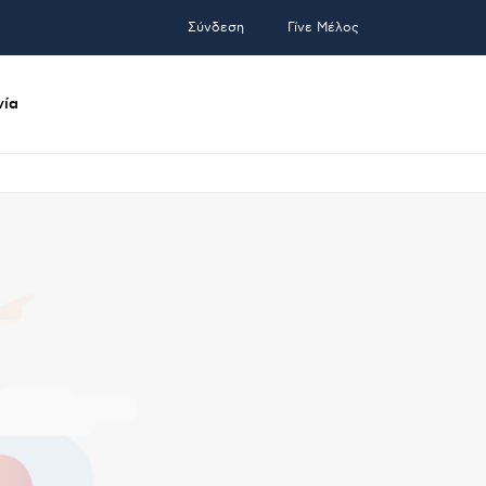
Σύνδεση
Γίνε Μέλος
νία