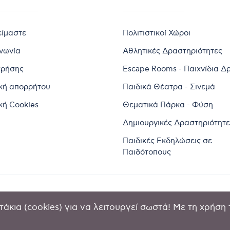
είμαστε
Πολιτιστικοί Χώροι
ινωνία
Αθλητικές Δραστηριότητες
χρήσης
Escape Rooms - Παιχνίδια Δ
ική απορρήτου
Παιδικά Θέατρα - Σινεμά
κή Cookies
Θεματικά Πάρκα - Φύση
Δημιουργικές Δραστηριότητε
Παιδικές Εκδηλώσεις σε
Παιδότοπους
άκια (cookies) για να λειτουργεί σωστά! Με τη χρήση 
2024 by Goldensites