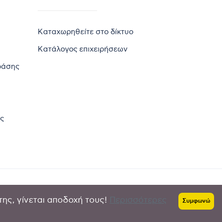
Καταχωρηθείτε στο δίκτυο
Κατάλογος επιχειρήσεων
ράσης
ς
της, γίνεται αποδοχή τους!
Περισσότερες
Πολιτική απορρήτου
-
Όροι χρήσης
Συμφωνώ