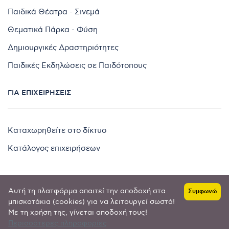
Παιδικά Θέατρα - Σινεμά
Θεματικά Πάρκα - Φύση
Δημιουργικές Δραστηριότητες
Παιδικές Εκδηλώσεις σε Παιδότοπους
ΓΙΑ ΕΠΙΧΕΙΡΉΣΕΙΣ
Καταχωρηθείτε στο δίκτυο
Κατάλογος επιχειρήσεων
Αυτή τη πλατφόρμα απαιτεί την αποδοχή στα
Συμφωνώ
Copyright © 2024 by
μπισκοτάκια (cookies) για να λειτουργεί σωστά!
Με τη χρήση της, γίνεται αποδοχή τους!
Goldensites
Περισσότερες πληροφορίες