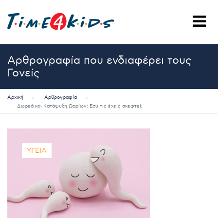
Αρθρογραφία που ενδιαφέρει τους
Γονείς
Αρχική
Αρθρογραφία
Δωρεά και Κατάψυξη Ωαρίων: Εσύ τις έχεις σκεφτεί;
ΥΓΕΊΑ