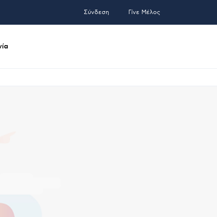
Σύνδεση
Γίνε Μέλος
νία