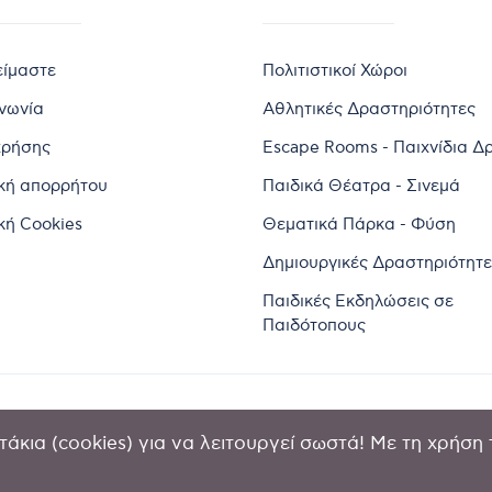
είμαστε
Πολιτιστικοί Χώροι
ινωνία
Αθλητικές Δραστηριότητες
χρήσης
Escape Rooms - Παιχνίδια Δ
ική απορρήτου
Παιδικά Θέατρα - Σινεμά
κή Cookies
Θεματικά Πάρκα - Φύση
Δημιουργικές Δραστηριότητε
Παιδικές Εκδηλώσεις σε
Παιδότοπους
άκια (cookies) για να λειτουργεί σωστά! Με τη χρήση 
2024 by Goldensites