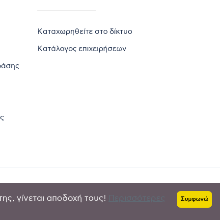
Καταχωρηθείτε στο δίκτυο
Κατάλογος επιχειρήσεων
ράσης
ς
της, γίνεται αποδοχή τους!
Περισσότερες
Πολιτική απορρήτου
-
Όροι χρήσης
Συμφωνώ