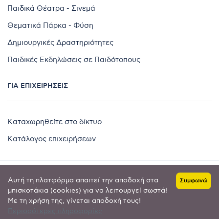
Παιδικά Θέατρα - Σινεμά
Θεματικά Πάρκα - Φύση
Δημιουργικές Δραστηριότητες
Παιδικές Εκδηλώσεις σε Παιδότοπους
ΓΙΑ ΕΠΙΧΕΙΡΉΣΕΙΣ
Καταχωρηθείτε στο δίκτυο
Κατάλογος επιχειρήσεων
Αυτή τη πλατφόρμα απαιτεί την αποδοχή στα
Συμφωνώ
Copyright © 2024 by
μπισκοτάκια (cookies) για να λειτουργεί σωστά!
Με τη χρήση της, γίνεται αποδοχή τους!
Goldensites
Περισσότερες πληροφορίες
Πολιτική απορρήτου
-
Όροι χρήσης