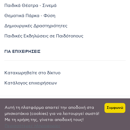
Παιδικά Θέατρα - Σινεμά
Θεματικά Πάρκα - Φύση
Δημιουργικές Δραστηριότητες
Παιδικές Εκδηλώσεις σε Παιδότοπους
ΓΙΑ ΕΠΙΧΕΙΡΉΣΕΙΣ
Καταχωρηθείτε στο δίκτυο
Κατάλογος επιχειρήσεων
Αυτή τη πλατφόρμα απαιτεί την αποδοχή στα
Συμφωνώ
Copyright © 2024 by
μπισκοτάκια (cookies) για να λειτουργεί σωστά!
Με τη χρήση της, γίνεται αποδοχή τους!
Goldensites
Περισσότερες πληροφορίες
Πολιτική απορρήτου
-
Όροι χρήσης