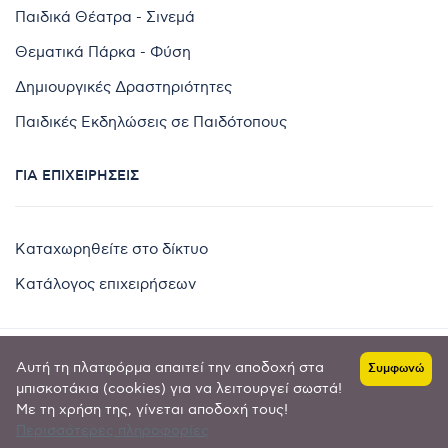
Παιδικά Θέατρα - Σινεμά
Θεματικά Πάρκα - Φύση
Δημιουργικές Δραστηριότητες
Παιδικές Εκδηλώσεις σε Παιδότοπους
ΓΙΑ ΕΠΙΧΕΙΡΉΣΕΙΣ
Καταχωρηθείτε στο δίκτυο
Κατάλογος επιχειρήσεων
Αυτή τη πλατφόρμα απαιτεί την αποδοχή στα
Συμφωνώ
Copyright © 2024 by
μπισκοτάκια (cookies) για να λειτουργεί σωστά!
Με τη χρήση της, γίνεται αποδοχή τους!
Goldensites
Περισσότερες πληροφορίες
Πολιτική απορρήτου
-
Όροι χρήσης