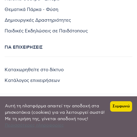
Θεματικά Πάρκα - Φύση
Δημιουργικές Δραστηριότητες
Παιδικές Εκδηλώσεις σε Παιδότοπους
ΓΙΑ ΕΠΙΧΕΙΡΉΣΕΙΣ
Καταχωρηθείτε στο δίκτυο
Κατάλογος επιχειρήσεων
Αυτή τη πλατφόρμα απαιτεί την αποδοχή στα
Συμφωνώ
Copyright © 2024 by
μπισκοτάκια (cookies) για να λειτουργεί σωστά!
Με τη χρήση της, γίνεται αποδοχή τους!
Goldensites
Περισσότερες πληροφορίες
Πολιτική απορρήτου
-
Όροι χρήσης