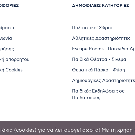
ΟΦΟΡΊΕΣ
ΔΗΜΟΦΙΛΕΊΣ ΚΑΤΗΓΟΡΊΕΣ
είμαστε
Πολιτιστικοί Χώροι
ινωνία
Αθλητικές Δραστηριότητες
χρήσης
Escape Rooms - Παιχνίδια Δ
ική απορρήτου
Παιδικά Θέατρα - Σινεμά
κή Cookies
Θεματικά Πάρκα - Φύση
Δημιουργικές Δραστηριότητε
Παιδικές Εκδηλώσεις σε
Παιδότοπους
άκια (cookies) για να λειτουργεί σωστά! Με τη χρήση 
2024 by Goldensites