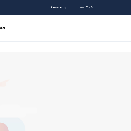
Σύνδεση
Γίνε Μέλος
νία