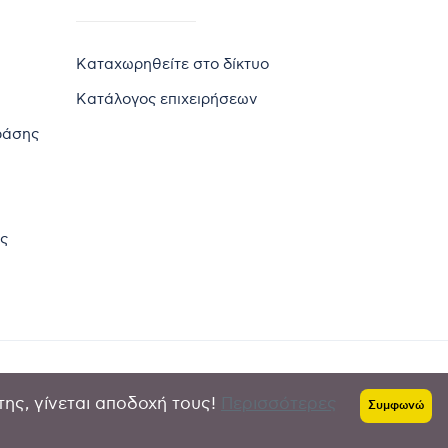
Καταχωρηθείτε στο δίκτυο
Κατάλογος επιχειρήσεων
ράσης
ς
της, γίνεται αποδοχή τους!
Περισσότερες
Πολιτική απορρήτου
-
Όροι χρήσης
Συμφωνώ