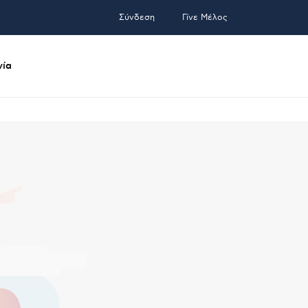
Σύνδεση
Γίνε Μέλος
νία