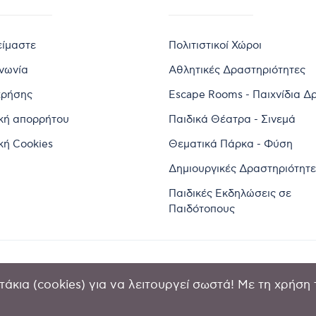
είμαστε
Πολιτιστικοί Χώροι
ινωνία
Αθλητικές Δραστηριότητες
χρήσης
Escape Rooms - Παιχνίδια Δ
ική απορρήτου
Παιδικά Θέατρα - Σινεμά
κή Cookies
Θεματικά Πάρκα - Φύση
Δημιουργικές Δραστηριότητε
Παιδικές Εκδηλώσεις σε
Παιδότοπους
άκια (cookies) για να λειτουργεί σωστά! Με τη χρήση 
2024 by Goldensites