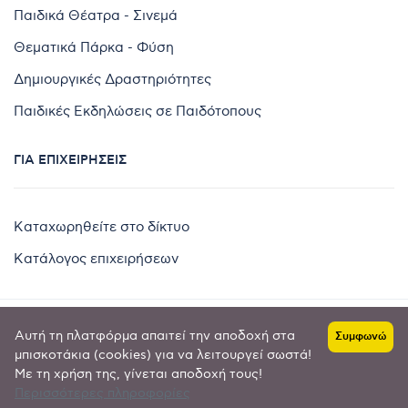
Παιδικά Θέατρα - Σινεμά
Θεματικά Πάρκα - Φύση
Δημιουργικές Δραστηριότητες
Παιδικές Εκδηλώσεις σε Παιδότοπους
ΓΙΑ ΕΠΙΧΕΙΡΉΣΕΙΣ
Καταχωρηθείτε στο δίκτυο
Κατάλογος επιχειρήσεων
Αυτή τη πλατφόρμα απαιτεί την αποδοχή στα
Συμφωνώ
Copyright © 2024 by
μπισκοτάκια (cookies) για να λειτουργεί σωστά!
Με τη χρήση της, γίνεται αποδοχή τους!
Goldensites
Περισσότερες πληροφορίες
Πολιτική απορρήτου
-
Όροι χρήσης