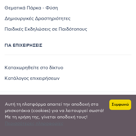
Θεματικά Πάρκα - Φύση
Δημιουργικές Δραστηριότητες
Παιδικές Εκδηλώσεις σε Παιδότοπους
ΓΙΑ ΕΠΙΧΕΙΡΉΣΕΙΣ
Καταχωρηθείτε στο δίκτυο
Κατάλογος επιχειρήσεων
Αυτή τη πλατφόρμα απαιτεί την αποδοχή στα
Συμφωνώ
Copyright © 2024 by
μπισκοτάκια (cookies) για να λειτουργεί σωστά!
Με τη χρήση της, γίνεται αποδοχή τους!
Goldensites
Περισσότερες πληροφορίες
Πολιτική απορρήτου
-
Όροι χρήσης