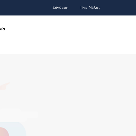
Σύνδεση
Γίνε Μέλος
νία