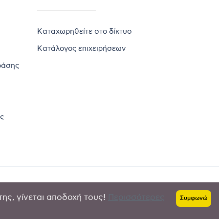
Καταχωρηθείτε στο δίκτυο
Κατάλογος επιχειρήσεων
ράσης
ς
της, γίνεται αποδοχή τους!
Περισσότερες
Πολιτική απορρήτου
-
Όροι χρήσης
Συμφωνώ