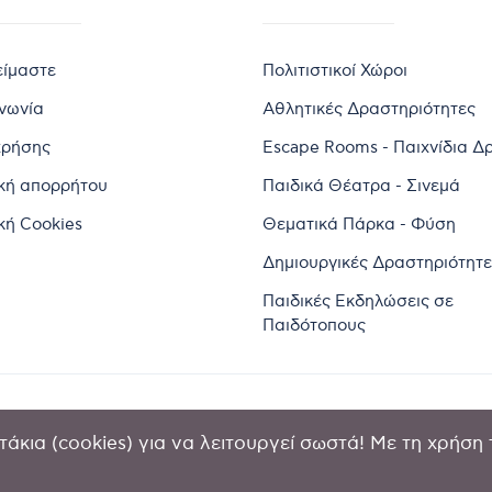
είμαστε
Πολιτιστικοί Χώροι
ινωνία
Αθλητικές Δραστηριότητες
χρήσης
Escape Rooms - Παιχνίδια Δ
ική απορρήτου
Παιδικά Θέατρα - Σινεμά
κή Cookies
Θεματικά Πάρκα - Φύση
Δημιουργικές Δραστηριότητε
Παιδικές Εκδηλώσεις σε
Παιδότοπους
άκια (cookies) για να λειτουργεί σωστά! Με τη χρήση 
2024 by Goldensites