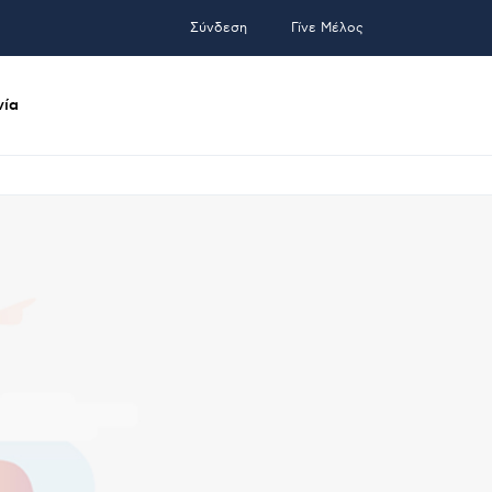
Σύνδεση
Γίνε Μέλος
νία