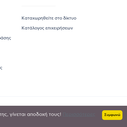
Καταχωρηθείτε στο δίκτυο
Κατάλογος επιχειρήσεων
ράσης
ς
της, γίνεται αποδοχή τους!
Περισσότερες
Πολιτική απορρήτου
-
Όροι χρήσης
Συμφωνώ