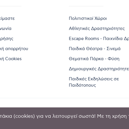
είμαστε
Πολιτιστικοί Χώροι
ινωνία
Αθλητικές Δραστηριότητες
χρήσης
Escape Rooms - Παιχνίδια Δ
ική απορρήτου
Παιδικά Θέατρα - Σινεμά
κή Cookies
Θεματικά Πάρκα - Φύση
Δημιουργικές Δραστηριότητε
Παιδικές Εκδηλώσεις σε
Παιδότοπους
άκια (cookies) για να λειτουργεί σωστά! Με τη χρήση 
2024 by Goldensites