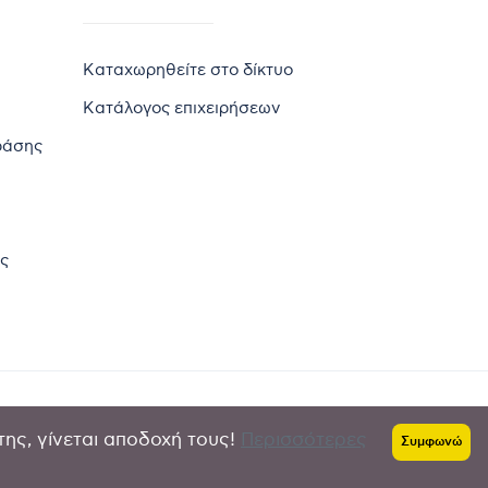
Καταχωρηθείτε στο δίκτυο
Κατάλογος επιχειρήσεων
ράσης
ς
της, γίνεται αποδοχή τους!
Περισσότερες
Πολιτική απορρήτου
-
Όροι χρήσης
Συμφωνώ