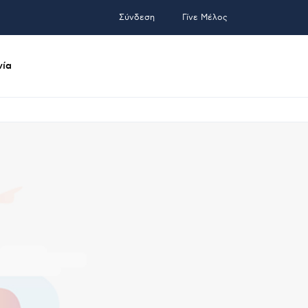
Σύνδεση
Γίνε Μέλος
νία