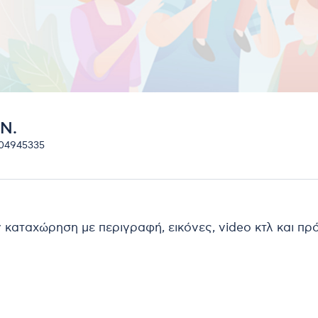
Ν.
104945335
ν καταχώρηση με περιγραφή, εικόνες, video κτλ και π