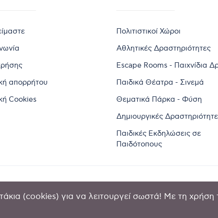
είμαστε
Πολιτιστικοί Χώροι
ινωνία
Αθλητικές Δραστηριότητες
χρήσης
Escape Rooms - Παιχνίδια Δ
ική απορρήτου
Παιδικά Θέατρα - Σινεμά
κή Cookies
Θεματικά Πάρκα - Φύση
Δημιουργικές Δραστηριότητε
Παιδικές Εκδηλώσεις σε
Παιδότοπους
άκια (cookies) για να λειτουργεί σωστά! Με τη χρήση 
2024 by Goldensites