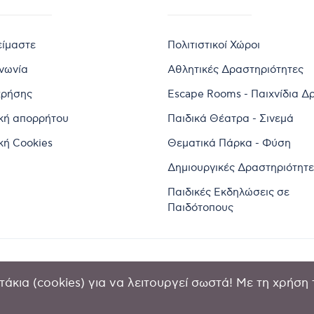
είμαστε
Πολιτιστικοί Χώροι
ινωνία
Αθλητικές Δραστηριότητες
χρήσης
Escape Rooms - Παιχνίδια Δ
ική απορρήτου
Παιδικά Θέατρα - Σινεμά
κή Cookies
Θεματικά Πάρκα - Φύση
Δημιουργικές Δραστηριότητε
Παιδικές Εκδηλώσεις σε
Παιδότοπους
άκια (cookies) για να λειτουργεί σωστά! Με τη χρήση 
2024 by Goldensites