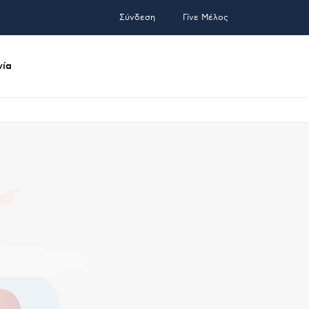
Σύνδεση
Γίνε Μέλος
νία