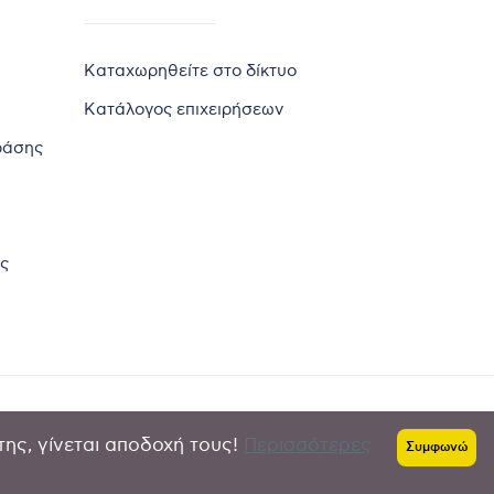
Καταχωρηθείτε στο δίκτυο
Κατάλογος επιχειρήσεων
ράσης
ς
της, γίνεται αποδοχή τους!
Περισσότερες
Πολιτική απορρήτου
-
Όροι χρήσης
Συμφωνώ