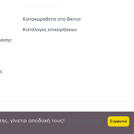
Καταχωρηθείτε στο δίκτυο
Κατάλογος επιχειρήσεων
ράσης
ς
της, γίνεται αποδοχή τους!
Περισσότερες
Πολιτική απορρήτου
-
Όροι χρήσης
Συμφωνώ