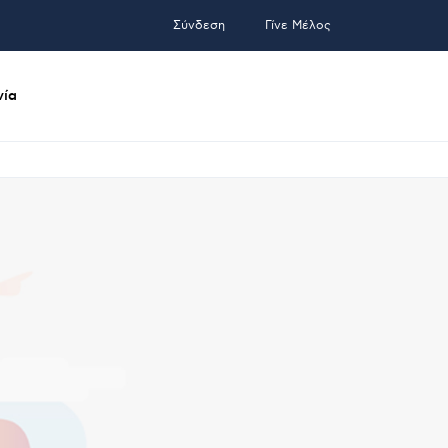
Σύνδεση
Γίνε Μέλος
νία