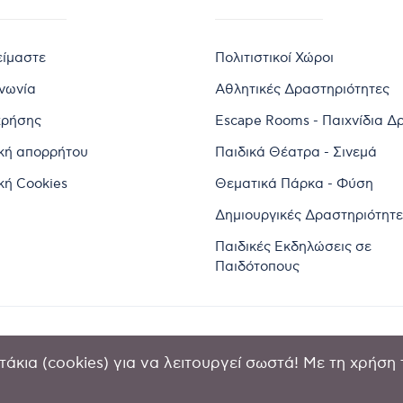
είμαστε
Πολιτιστικοί Χώροι
ινωνία
Αθλητικές Δραστηριότητες
χρήσης
Escape Rooms - Παιχνίδια Δ
ική απορρήτου
Παιδικά Θέατρα - Σινεμά
κή Cookies
Θεματικά Πάρκα - Φύση
Δημιουργικές Δραστηριότητε
Παιδικές Εκδηλώσεις σε
Παιδότοπους
άκια (cookies) για να λειτουργεί σωστά! Με τη χρήση 
2024 by Goldensites