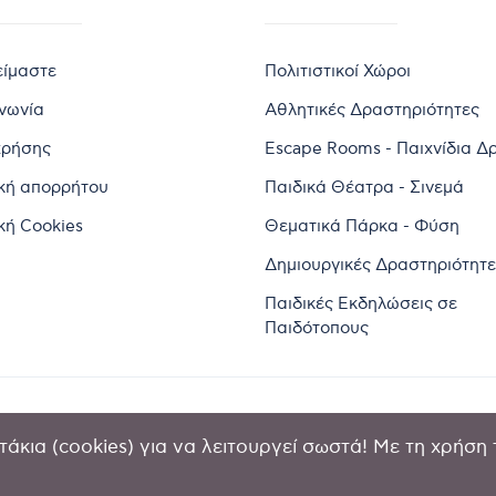
είμαστε
Πολιτιστικοί Χώροι
ινωνία
Αθλητικές Δραστηριότητες
χρήσης
Escape Rooms - Παιχνίδια Δ
ική απορρήτου
Παιδικά Θέατρα - Σινεμά
κή Cookies
Θεματικά Πάρκα - Φύση
Δημιουργικές Δραστηριότητε
Παιδικές Εκδηλώσεις σε
Παιδότοπους
άκια (cookies) για να λειτουργεί σωστά! Με τη χρήση 
2024 by Goldensites