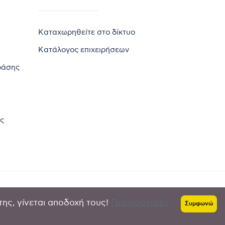
Καταχωρηθείτε στο δίκτυο
Κατάλογος επιχειρήσεων
ράσης
ς
της, γίνεται αποδοχή τους!
Περισσότερες
Πολιτική απορρήτου
-
Όροι χρήσης
Συμφωνώ