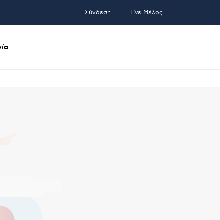
Σύνδεση
Γίνε Μέλος
νία