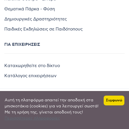
Θεματικά Πάρκα - Φύση
Δημιουργικές Δραστηριότητες
Παιδικές Εκδηλώσεις σε Παιδότοπους
ΓΙΑ ΕΠΙΧΕΙΡΉΣΕΙΣ
Καταχωρηθείτε στο δίκτυο
Κατάλογος επιχειρήσεων
Αυτή τη πλατφόρμα απαιτεί την αποδοχή στα
Συμφωνώ
Copyright © 2024 by
μπισκοτάκια (cookies) για να λειτουργεί σωστά!
Με τη χρήση της, γίνεται αποδοχή τους!
Goldensites
Περισσότερες πληροφορίες
Πολιτική απορρήτου
-
Όροι χρήσης