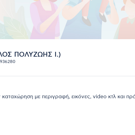
ΟΣ ΠΟΛΥΖΩΗΣ Ι.)
0936280
ν καταχώρηση με περιγραφή, εικόνες, video κτλ και π