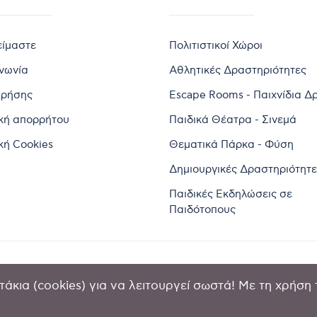
είμαστε
Πολιτιστικοί Χώροι
ινωνία
Αθλητικές Δραστηριότητες
χρήσης
Escape Rooms - Παιχνίδια Δ
ική απορρήτου
Παιδικά Θέατρα - Σινεμά
κή Cookies
Θεματικά Πάρκα - Φύση
Δημιουργικές Δραστηριότητε
Παιδικές Εκδηλώσεις σε
Παιδότοπους
άκια (cookies) για να λειτουργεί σωστά! Με τη χρήση 
2024 by Goldensites