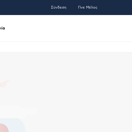
Σύνδεση
Γίνε Μέλος
νία