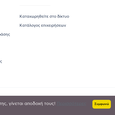
Καταχωρηθείτε στο δίκτυο
Κατάλογος επιχειρήσεων
ράσης
ς
της, γίνεται αποδοχή τους!
Περισσότερες
Πολιτική απορρήτου
-
Όροι χρήσης
Συμφωνώ