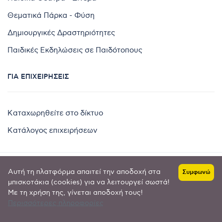
Θεματικά Πάρκα - Φύση
Δημιουργικές Δραστηριότητες
Παιδικές Εκδηλώσεις σε Παιδότοπους
ΓΙΑ ΕΠΙΧΕΙΡΉΣΕΙΣ
Καταχωρηθείτε στο δίκτυο
Κατάλογος επιχειρήσεων
Αυτή τη πλατφόρμα απαιτεί την αποδοχή στα
Συμφωνώ
Copyright © 2024 by
μπισκοτάκια (cookies) για να λειτουργεί σωστά!
Με τη χρήση της, γίνεται αποδοχή τους!
Goldensites
Περισσότερες πληροφορίες
Πολιτική απορρήτου
-
Όροι χρήσης