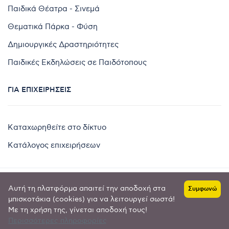
Παιδικά Θέατρα - Σινεμά
Θεματικά Πάρκα - Φύση
Δημιουργικές Δραστηριότητες
Παιδικές Εκδηλώσεις σε Παιδότοπους
ΓΙΑ ΕΠΙΧΕΙΡΉΣΕΙΣ
Καταχωρηθείτε στο δίκτυο
Κατάλογος επιχειρήσεων
Αυτή τη πλατφόρμα απαιτεί την αποδοχή στα
Συμφωνώ
Copyright © 2024 by
μπισκοτάκια (cookies) για να λειτουργεί σωστά!
Με τη χρήση της, γίνεται αποδοχή τους!
Goldensites
Περισσότερες πληροφορίες
Πολιτική απορρήτου
-
Όροι χρήσης