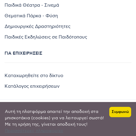
Παιδικά Θέατρα - Σινεμά
Θεματικά Πάρκα - Φύση
Δημιουργικές Δραστηριότητες
Παιδικές Εκδηλώσεις σε Παιδότοπους
ΓΙΑ ΕΠΙΧΕΙΡΉΣΕΙΣ
Καταχωρηθείτε στο δίκτυο
Κατάλογος επιχειρήσεων
Αυτή τη πλατφόρμα απαιτεί την αποδοχή στα
Συμφωνώ
Copyright © 2024 by
μπισκοτάκια (cookies) για να λειτουργεί σωστά!
Με τη χρήση της, γίνεται αποδοχή τους!
Goldensites
Περισσότερες πληροφορίες
Πολιτική απορρήτου
-
Όροι χρήσης