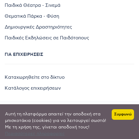
Παιδικά Θέατρα - Σινεμά
Θεματικά Πάρκα - Φύση
Δημιουργικές Δραστηριότητες
Παιδικές Εκδηλώσεις σε Παιδότοπους
ΓΙΑ ΕΠΙΧΕΙΡΉΣΕΙΣ
Καταχωρηθείτε στο δίκτυο
Κατάλογος επιχειρήσεων
Αυτή τη πλατφόρμα απαιτεί την αποδοχή στα
Συμφωνώ
Copyright © 2024 by
μπισκοτάκια (cookies) για να λειτουργεί σωστά!
Με τη χρήση της, γίνεται αποδοχή τους!
Goldensites
Περισσότερες πληροφορίες
Πολιτική απορρήτου
-
Όροι χρήσης