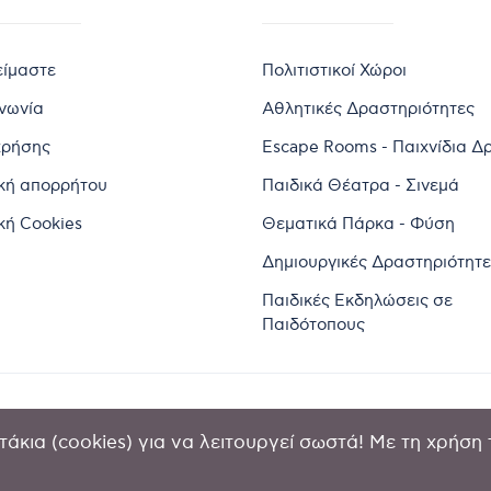
είμαστε
Πολιτιστικοί Χώροι
ινωνία
Αθλητικές Δραστηριότητες
χρήσης
Escape Rooms - Παιχνίδια Δ
ική απορρήτου
Παιδικά Θέατρα - Σινεμά
κή Cookies
Θεματικά Πάρκα - Φύση
Δημιουργικές Δραστηριότητε
Παιδικές Εκδηλώσεις σε
Παιδότοπους
άκια (cookies) για να λειτουργεί σωστά! Με τη χρήση 
2024 by Goldensites