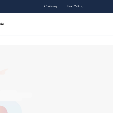
Σύνδεση
Γίνε Μέλος
νία