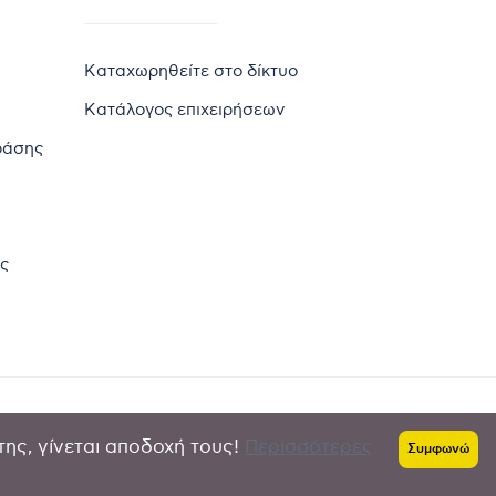
Καταχωρηθείτε στο δίκτυο
Κατάλογος επιχειρήσεων
ράσης
ς
της, γίνεται αποδοχή τους!
Περισσότερες
Πολιτική απορρήτου
-
Όροι χρήσης
Συμφωνώ