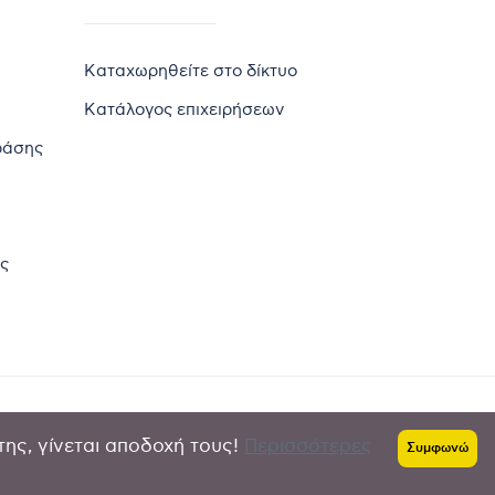
Καταχωρηθείτε στο δίκτυο
Κατάλογος επιχειρήσεων
ράσης
ς
της, γίνεται αποδοχή τους!
Περισσότερες
Πολιτική απορρήτου
-
Όροι χρήσης
Συμφωνώ