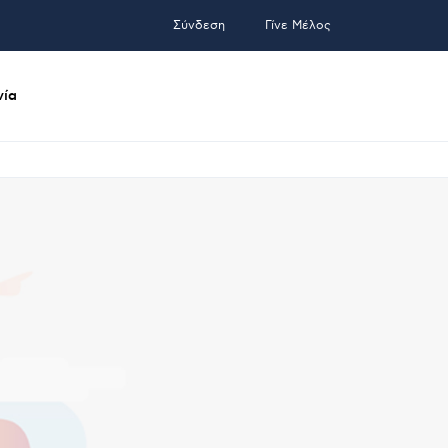
Σύνδεση
Γίνε Μέλος
νία