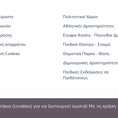
είμαστε
Πολιτιστικοί Χώροι
ινωνία
Αθλητικές Δραστηριότητες
χρήσης
Escape Rooms - Παιχνίδια Δ
ική απορρήτου
Παιδικά Θέατρα - Σινεμά
κή Cookies
Θεματικά Πάρκα - Φύση
Δημιουργικές Δραστηριότητε
Παιδικές Εκδηλώσεις σε
Παιδότοπους
άκια (cookies) για να λειτουργεί σωστά! Με τη χρήση 
2024 by Goldensites