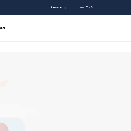
Σύνδεση
Γίνε Μέλος
νία