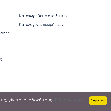
Καταχωρηθείτε στο δίκτυο
Κατάλογος επιχειρήσεων
ράσης
ς
της, γίνεται αποδοχή τους!
Περισσότερες
Πολιτική απορρήτου
-
Όροι χρήσης
Συμφωνώ