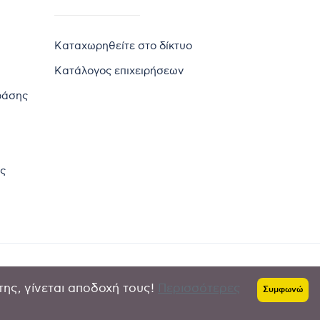
Καταχωρηθείτε στο δίκτυο
Κατάλογος επιχειρήσεων
ράσης
ς
της, γίνεται αποδοχή τους!
Περισσότερες
Πολιτική απορρήτου
-
Όροι χρήσης
Συμφωνώ