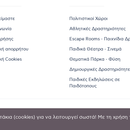
είμαστε
Πολιτιστικοί Χώροι
ινωνία
Αθλητικές Δραστηριότητες
χρήσης
Escape Rooms - Παιχνίδια Δ
ική απορρήτου
Παιδικά Θέατρα - Σινεμά
κή Cookies
Θεματικά Πάρκα - Φύση
Δημιουργικές Δραστηριότητε
Παιδικές Εκδηλώσεις σε
Παιδότοπους
άκια (cookies) για να λειτουργεί σωστά! Με τη χρήση 
2024 by Goldensites