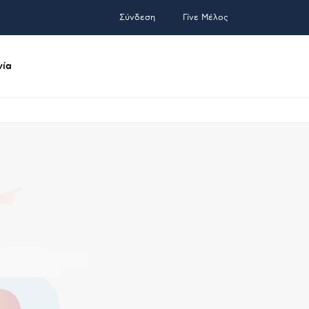
Σύνδεση
Γίνε Μέλος
νία